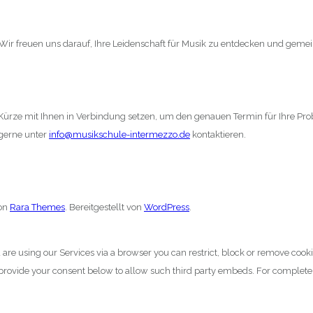
. Wir freuen uns darauf, Ihre Leidenschaft für Musik zu entdecken und gem
ürze mit Ihnen in Verbindung setzen, um den genauen Termin für Ihre Pro
 gerne unter
info@musikschule-intermezzo.de
kontaktieren.
von
Rara Themes
. Bereitgestellt von
WordPress
.
 are using our Services via a browser you can restrict, block or remove cook
y provide your consent below to allow such third party embeds. For complet