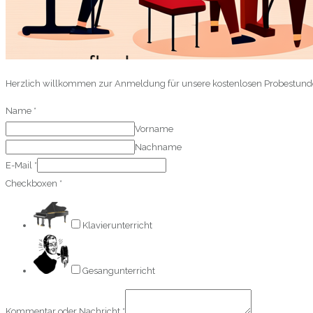
Herzlich willkommen zur Anmeldung für unsere kostenlosen Probestunden 
Name
*
Vorname
Nachname
E-Mail
*
Checkboxen
*
Klavierunterricht
Gesangunterricht
Kommentar oder Nachricht
*